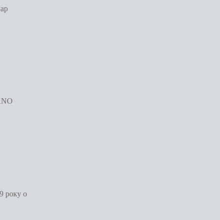
хар
VANO
9 року о