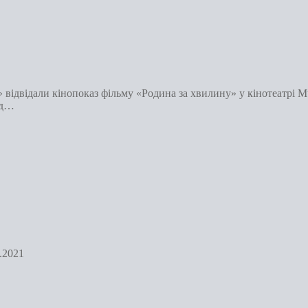
 відвідали кінопоказ фільму «Родина за хвилину» у кінотеатрі Mu
ід…
.2021