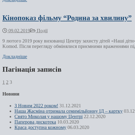
Кінопоказ фільму “Родина за хвилину”
09.02.2019
Події
9 лютого 2019 року вихованці Центру захисту дітей «Наші діти»
Komod. Після перегляду обмінялися приємними враженнями п
Докладніше
Пагінація записів
1
2
3
Новини
З Новим 2022 роком!
31.12.2021
Наша Жасміна отримала семимільйонну ІД – картку
03.12
Свято Миколая у нашому Центрі
22.12.2020
Паперова дискотека
10.03.2020
Краса доступна кожному
06.03.2020