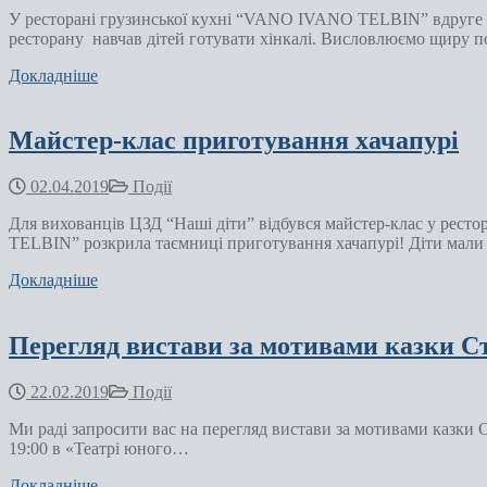
У ресторані грузинської кухні “VANO IVANO TELBIN” вдруге в
ресторану навчав дітей готувати хінкалі. Висловлюємо щиру п
Докладніше
Майстер-клас приготування хачапурі
02.04.2019
Події
Для вихованців ЦЗД “Наші діти” відбувся майстер-клас у р
TELBIN” розкрила таємниці приготування хачапурі! Діти мали
Докладніше
Перегляд вистави за мотивами казки С
22.02.2019
Події
Ми раді запросити вас на перегляд вистави за мотивами казки С
19:00 в «Театрі юного…
Докладніше