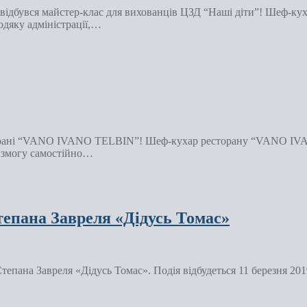
ідбувся майстер-клас для вихованців ЦЗД “Наші діти”! Шеф-ку
одяку адміністрації,…
есторані “VANO IVANO TELBIN”! Шеф-кухар ресторану “VANO I
 змогу самостійно…
тепана Завреля «Дідусь Томас»
тепана Завреля «Дідусь Томас». Подія відбудеться 11 березня 201